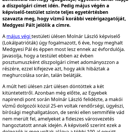
a díszpolgári címet idén. Pedig május végén a
képviselő-testület szinte teljes egyetértésben
szavazta meg, hogy vízmű korábbi vezérigazgatóját,
Medgyesi Pált jelölik a címre.
A
május végi
testületi ülésen Molnár László képviselő
(Lokálpatrióták) úgy fogalmazott, 6 éve, hogy meghalt
Medgyesi Pál és éppen most lesz ennek az évfordulója.
Javasolja, hogy a testület ebben az évben
posztumuszként díszpolgári címet adományozzon a
részére, ezzel kifejezve azt, hogy akik hibáztak a
meghurcolása során, talán belátják.
A múlt heti ülésen zárt ülésen döntöttek a két
kitüntetettről. Azonban még előtte, az Egyebek
napirendi pont során Molnár László felidézte, a makói
vízmű dolgozói közül 25-en voltak rendőrségi, ügyészi,
bírósági meghallgatáson, de senki ellen semmiféle vád
nem merült fel, amelyeket a fideszes városvezetés
hangoztatott annak idején. A képviselő szerint ezek a
dolgozók is meg voltak alázva a többi 100-al együtt.