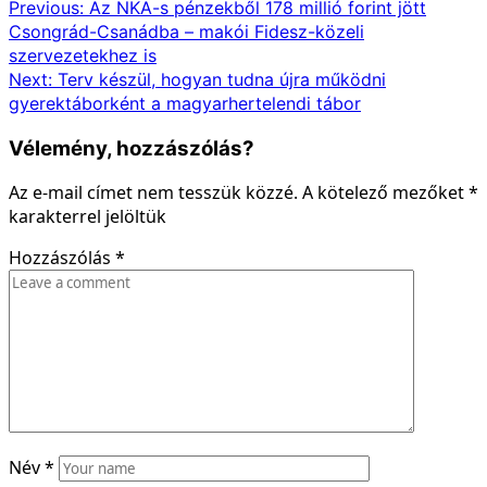
Previous:
Az NKA-s pénzekből 178 millió forint jött
Csongrád-Csanádba – makói Fidesz-közeli
szervezetekhez is
Next:
Terv készül, hogyan tudna újra működni
gyerektáborként a magyarhertelendi tábor
Vélemény, hozzászólás?
Az e-mail címet nem tesszük közzé.
A kötelező mezőket
*
karakterrel jelöltük
Hozzászólás
*
Név
*