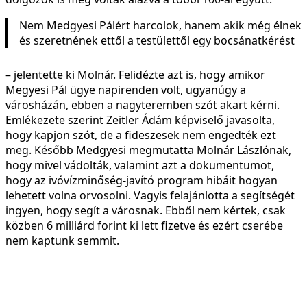
Nem Medgyesi Pálért harcolok, hanem akik még élnek
és szeretnének ettől a testülettől egy bocsánatkérést
– jelentette ki Molnár. Felidézte azt is, hogy amikor
Megyesi Pál ügye napirenden volt, ugyanúgy a
városházán, ebben a nagyteremben szót akart kérni.
Emlékezete szerint Zeitler Ádám képviselő javasolta,
hogy kapjon szót, de a fideszesek nem engedték ezt
meg. Később Medgyesi megmutatta Molnár Lászlónak,
hogy mivel vádolták, valamint azt a dokumentumot,
hogy az ivóvízminőség-javító program hibáit hogyan
lehetett volna orvosolni. Vagyis felajánlotta a segítségét
ingyen, hogy segít a városnak. Ebből nem kértek, csak
közben 6 milliárd forint ki lett fizetve és ezért cserébe
nem kaptunk semmit.