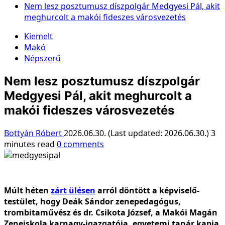
Nem lesz posztumusz díszpolgár Medgyesi Pál, akit
meghurcolt a makói fideszes városvezetés
Kiemelt
Makó
Népszerű
Nem lesz posztumusz díszpolgár
Medgyesi Pál, akit meghurcolt a
makói fideszes városvezetés
Bottyán Róbert
2026.06.30. (Last updated: 2026.06.30.)
3
minutes read
0 comments
Múlt héten
zárt ülésen
arról döntött a képviselő-
testület, hogy Deák Sándor zenepedagógus,
trombitaművész és dr. Csikota József, a Makói Magán
Zeneiskola karnagy-igazgatója, egyetemi tanár kapja