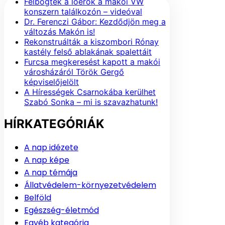
Felbőgtek a lóerők a makói VW
konszern találkozón – videóval
Dr. Ferenczi Gábor: Kezdődjön meg a
változás Makón is!
Rekonstruálták a kiszombori Rónay
kastély felső ablakának spalettáit
Furcsa megkeresést kapott a makói
városházáról Török Gergő
képviselőjelölt
A Hírességek Csarnokába kerülhet
Szabó Sonka – mi is szavazhatunk!
HÍRKATEGÓRIÁK
A nap idézete
A nap képe
A nap témája
Állatvédelem-környezetvédelem
Belföld
Egészség-életmód
Egyéb kategória