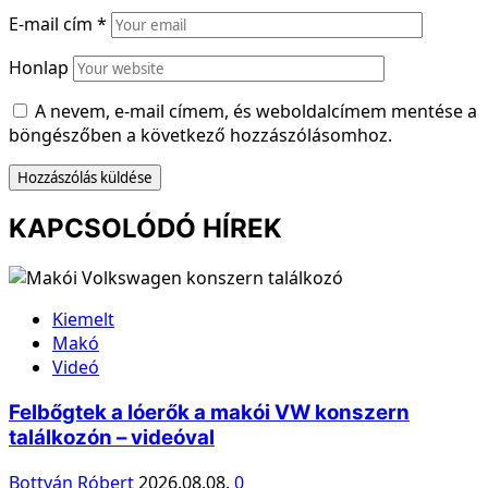
E-mail cím
*
Honlap
A nevem, e-mail címem, és weboldalcímem mentése a
böngészőben a következő hozzászólásomhoz.
KAPCSOLÓDÓ HÍREK
Kiemelt
Makó
Videó
Felbőgtek a lóerők a makói VW konszern
találkozón – videóval
Bottyán Róbert
2026.08.08.
0