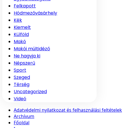
Felkapott
Hódmezővásárhely
Kék
Kiemelt
Külföld
Makó
Makói múltidéző
Ne hagyja ki
Népszerű
Sport
Szeged
Térség
Uncategorized
Videó
Adatvédelmi nyilatkozat és felhasználási feltételek
Archívum
Főoldal