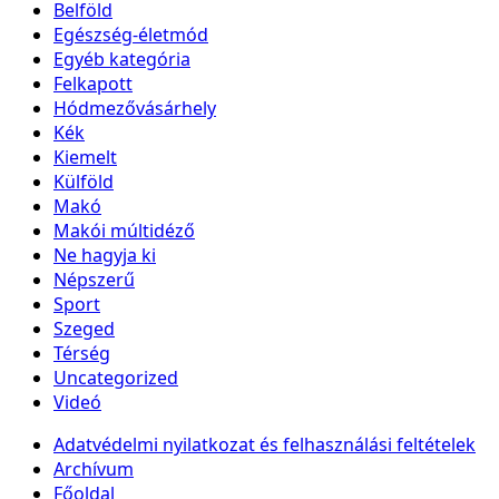
Belföld
Egészség-életmód
Egyéb kategória
Felkapott
Hódmezővásárhely
Kék
Kiemelt
Külföld
Makó
Makói múltidéző
Ne hagyja ki
Népszerű
Sport
Szeged
Térség
Uncategorized
Videó
Adatvédelmi nyilatkozat és felhasználási feltételek
Archívum
Főoldal