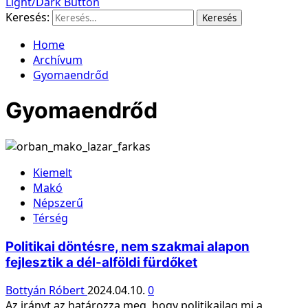
Light/Dark Button
Keresés:
Home
Archívum
Gyomaendrőd
Gyomaendrőd
Kiemelt
Makó
Népszerű
Térség
Politikai döntésre, nem szakmai alapon
fejlesztik a dél-alföldi fürdőket
Bottyán Róbert
2024.04.10.
0
Az irányt az határozza meg, hogy politikailag mi a