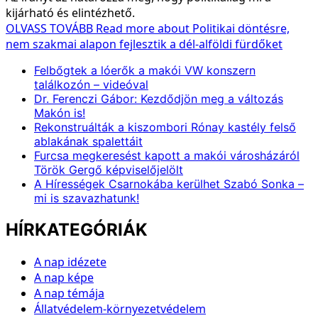
kijárható és elintézhető.
OLVASS TOVÁBB
Read more about Politikai döntésre,
nem szakmai alapon fejlesztik a dél-alföldi fürdőket
Felbőgtek a lóerők a makói VW konszern
találkozón – videóval
Dr. Ferenczi Gábor: Kezdődjön meg a változás
Makón is!
Rekonstruálták a kiszombori Rónay kastély felső
ablakának spalettáit
Furcsa megkeresést kapott a makói városházáról
Török Gergő képviselőjelölt
A Hírességek Csarnokába kerülhet Szabó Sonka –
mi is szavazhatunk!
HÍRKATEGÓRIÁK
A nap idézete
A nap képe
A nap témája
Állatvédelem-környezetvédelem