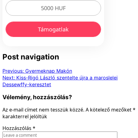
5000 HUF
Támogatlak
Post navigation
Previous:
Gyermeknap Makón
Next:
Kiss-Rigó László szentelte újra a maroslelei
Dessewffy-keresztet
Vélemény, hozzászólás?
Az e-mail címet nem tesszük közzé.
A kötelező mezőket
*
karakterrel jelöltük
Hozzászólás
*