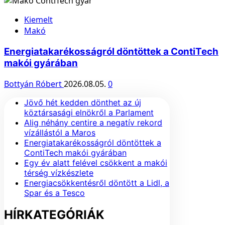
Kiemelt
Makó
Energiatakarékosságról döntöttek a ContiTech
makói gyárában
Bottyán Róbert
2026.08.05.
0
Jövő hét kedden dönthet az új
köztársasági elnökről a Parlament
Alig néhány centire a negatív rekord
vízállástól a Maros
Energiatakarékosságról döntöttek a
ContiTech makói gyárában
Egy év alatt felével csökkent a makói
térség vízkészlete
Energiacsökkentésről döntött a Lidl, a
Spar és a Tesco
HÍRKATEGÓRIÁK