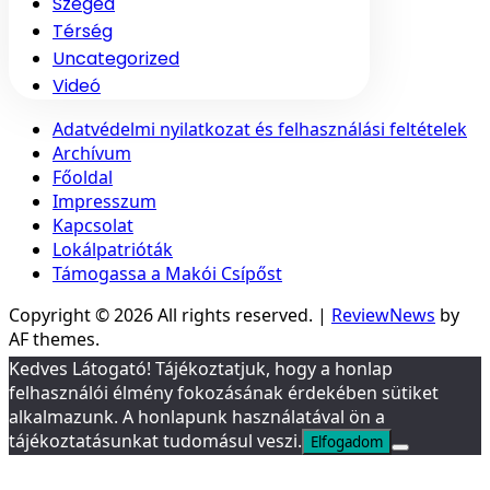
Szeged
Térség
Uncategorized
Videó
Adatvédelmi nyilatkozat és felhasználási feltételek
Archívum
Főoldal
Impresszum
Kapcsolat
Lokálpatrióták
Támogassa a Makói Csípőst
Copyright © 2026 All rights reserved.
|
ReviewNews
by
AF themes.
Kedves Látogató! Tájékoztatjuk, hogy a honlap
felhasználói élmény fokozásának érdekében sütiket
alkalmazunk. A honlapunk használatával ön a
tájékoztatásunkat tudomásul veszi.
Elfogadom