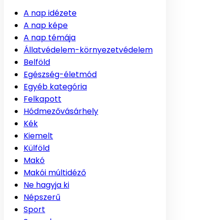
A nap idézete
A nap képe
A nap témája
Állatvédelem-környezetvédelem
Belföld
Egészség-életmód
Egyéb kategória
Felkapott
Hódmezővásárhely
Kék
Kiemelt
Külföld
Makó
Makói múltidéző
Ne hagyja ki
Népszerű
Sport