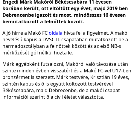
Engedi Márk Makóról Békéscsabára 11 évesen
korában került, ott eltöltött egy évet, majd 2019-ben
Debrencenbe igazolt és most, mindösszes 16 évesen
bemutatkozott a felnőttek között.
A jó hírre a Makó FC
oldala
hívta fel a figyelmet. A makói
nevelésű kapus a DVSC II. csapatában mutatkozott be a
harmadosztályban a felnőttek között és az első NB-s
mérkőzését gól nélkül hozta le.
Márk egyébként futsalozni, Makóról való távozása után
szinte minden évben visszatért és a Makó FC-vel U17-ben
bronzérmet is szerzett. Márk testvére, Krisztián 19 éves,
szintén kapus és ő is együtt költözött testvérével
Békéscsabára, majd Debrecenbe, de a makói csapat
információi szerint ő a civil életet választotta.