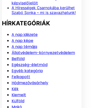
képviselőjelölt
A Hírességek Csarnokába kerülhet
Szabó Sonka – mi is szavazhatunk!
HÍRKATEGÓRIÁK
A nap idézete
A nap képe
A nap témája
Állatvédelem-környezetvédelem
Belföld
Egészség-életmód
Egyéb kategória
Felkapott
Hódmezővásárhely
Kék
Kiemelt
Külföld
Makó