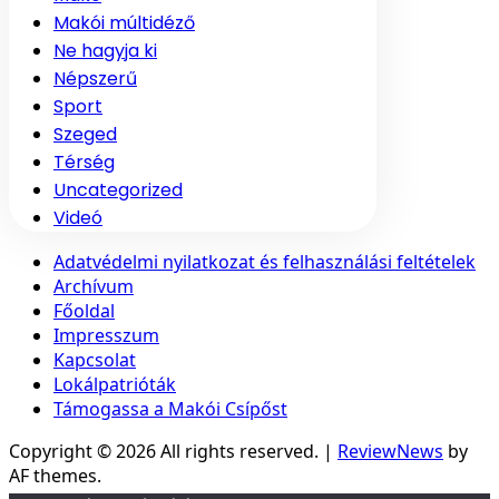
Makói múltidéző
Ne hagyja ki
Népszerű
Sport
Szeged
Térség
Uncategorized
Videó
Adatvédelmi nyilatkozat és felhasználási feltételek
Archívum
Főoldal
Impresszum
Kapcsolat
Lokálpatrióták
Támogassa a Makói Csípőst
Copyright © 2026 All rights reserved.
|
ReviewNews
by
AF themes.