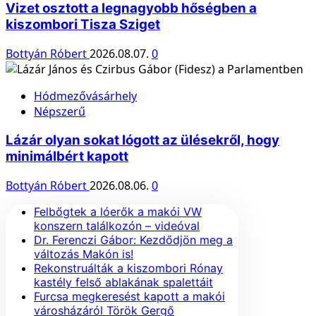
Vizet osztott a legnagyobb hőségben a
kiszombori Tisza Sziget
Bottyán Róbert
2026.08.07.
0
Hódmezővásárhely
Népszerű
Lázár olyan sokat lógott az ülésekről, hogy
minimálbért kapott
Bottyán Róbert
2026.08.06.
0
Felbőgtek a lóerők a makói VW
konszern találkozón – videóval
Dr. Ferenczi Gábor: Kezdődjön meg a
változás Makón is!
Rekonstruálták a kiszombori Rónay
kastély felső ablakának spalettáit
Furcsa megkeresést kapott a makói
városházáról Török Gergő